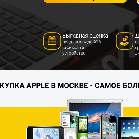
Выгодная оценка
Д
предлагаем до 90%
п
стоимости
с
устройства
д
КУПКА APPLE В МОСКВЕ - САМОЕ БО