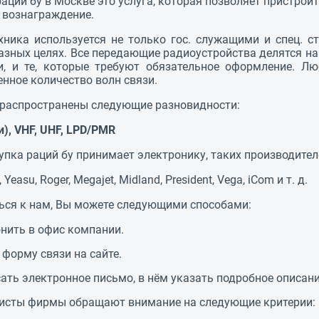
аций бу в Москве это услуга, которая позволяет пристрои
 вознаграждение.
хника используется не только гос. служащими и спец. 
азных целях. Все передающие радиоустройства делятся на
и, и те, которые требуют обязательное оформление. Л
енное количество волн связи.
распространены следующие разновидности:
и), VHF, UHF, LPD/PMR
упка раций бу принимает электронику, таких производител
 Yeasu, Roger, Megajet, Midland, President, Vega, iCom
и т. д.
ься к нам, Вы можете следующими способами:
нить в офис компании.
 форму связи на сайте.
ать электронное письмо, в нём указать подробное описани
исты фирмы обращают внимание на следующие критерии: м