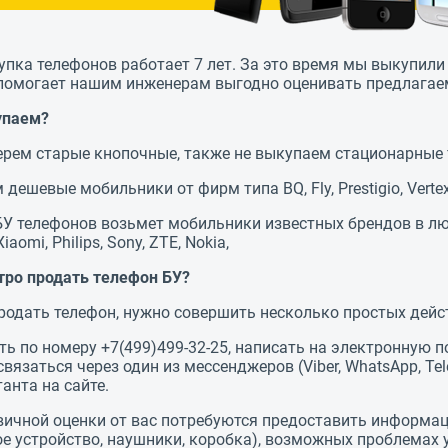
упка телефонов работает 7 лет. За это время мы выкупил
помогает нашим инженерам выгодно оценивать предлагае
упаем?
ерем старые кнопочные, также не выкупаем стационарные
 дешевые мобильники от фирм типа BQ, Fly, Prestigio, Vertex, 
БУ телефонов возьмет мобильники известных брендов в люб
iaomi, Philips, Sony, ZTE, Nokia,
тро продать телефон БУ?
родать телефон, нужно совершить несколько простых дейс
ь по номеру +7(499)499-32-25, написать на электронную по
связаться через один из мессенджеров (Viber, WhatsApp, 
анта на сайте.
вичной оценки от вас потребуются предоставить информац
ое устройство, наушники, коробка), возможных проблемах 