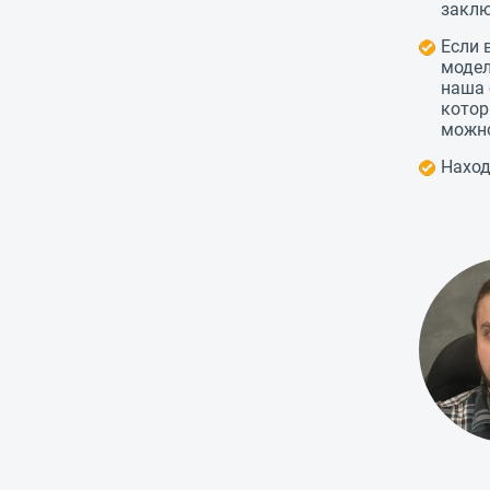
заклю
Если 
модел
наша 
котор
можно
Наход