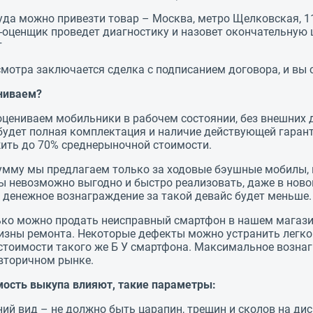
уда можно привезти товар – Москва, метро Щелковская, 11-
-оценщик проведет диагностику и назовет окончательную ц
т
мотра заключается сделка с подписанием договора, и вы с
ниваем?
оцениваем мобильники в рабочем состоянии, без внешних
будет полная комплектация и наличие действующей гарант
ить до 70% среднерыночной стоимости.
умму мы предлагаем только за ходовые бэушные мобилы, 
ы невозможно выгодно и быстро реализовать, даже в ново
 денежное вознаграждение за такой девайс будет меньше.
ько можно продать неисправный смартфон в нашем магазин
изны ремонта. Некоторые дефекты можно устранить легко и
стоимости такого же Б У смартфона. Максимальное возна
 вторичном рынке.
мость выкупа влияют, такие параметры:
ий вид – не должно быть царапин, трещин и сколов на дис