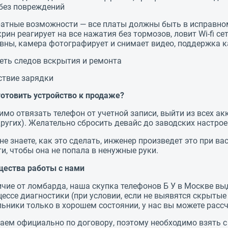
без повреждений
атные возможности — все платы должны быть в исправном
крин реагирует на все нажатия без тормозов, ловит Wi-fi с
вны, камера фотографирует и снимает видео, поддержка 
еть следов вскрытия и ремонта
ствие зарядки
готовить устройство к продаже?
мо отвязать телефон от учетной записи, выйти из всех ак
ругих). Желательно сбросить девайс до заводских настрое
 не знаете, как это сделать, инженер произведет это при
и, чтобы она не попала в ненужные руки.
ества работы с нами
ичие от ломбарда, наша скупка телефонов Б У в Москве вы
цессе диагностики (при условии, если не выявятся скрыт
ьники только в хорошем состоянии, у нас вы можете расс
аем официально по договору, поэтому необходимо взять с