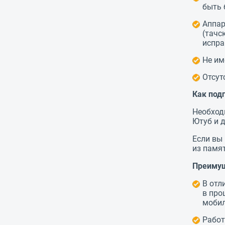
быть 
Аппар
(тачс
испра
Не им
Отсут
Как под
Необходи
Ютуб и д
Если вы
из памят
Преимущ
В отл
в про
мобил
Работ