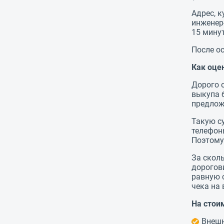
Адрес, к
инженер
15 мину
После ос
Как оце
Дорого 
выкупа 
предлож
Такую с
телефон
Поэтому
За скол
дорогов
равную 
чека на
На стои
Внешн